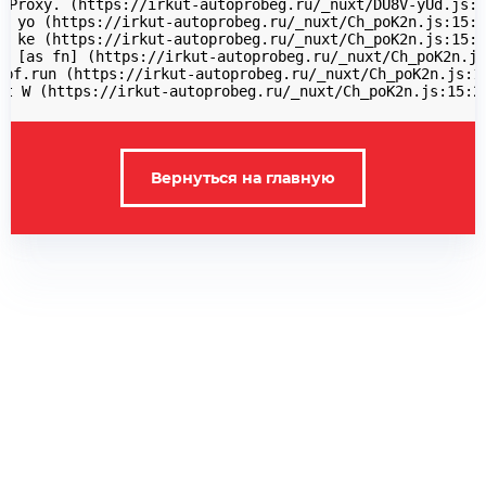
 Proxy.
 (https://irkut-autoprobeg.ru/_nuxt/DU8V-yUd.js:1
t yo (https://irkut-autoprobeg.ru/_nuxt/Ch_poK2n.js:15:3
t ke (https://irkut-autoprobeg.ru/_nuxt/Ch_poK2n.js:15:2
$ [as fn] (https://irkut-autoprobeg.ru/_nuxt/Ch_poK2n.js
 bf.run (https://irkut-autoprobeg.ru/_nuxt/Ch_poK2n.js:10
at W (https://irkut-autoprobeg.ru/_nuxt/Ch_poK2n.js:15:2
Вернуться на главную