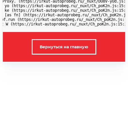
 Proxy.
 (https://irkut-autoprobeg.ru/_nuxt/DU8V-yUd.js:1
t yo (https://irkut-autoprobeg.ru/_nuxt/Ch_poK2n.js:15:3
t ke (https://irkut-autoprobeg.ru/_nuxt/Ch_poK2n.js:15:2
$ [as fn] (https://irkut-autoprobeg.ru/_nuxt/Ch_poK2n.js
 bf.run (https://irkut-autoprobeg.ru/_nuxt/Ch_poK2n.js:10
at W (https://irkut-autoprobeg.ru/_nuxt/Ch_poK2n.js:15:2
Вернуться на главную